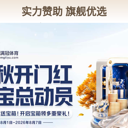
雄迈体育PANDA SPORTS简介
产品中心
新闻中心
0南通晋级八强，严鼎皓、费利佩破门
ports
|
2026-08-07T03:17:21+08:00
门
台。近日，成都蓉城在足协杯的四分之一决赛中以**2-0**的成绩击败
状态，也让球迷们对他们在接下来的比赛中充满期待。尤其是两位进球功臣
与实力。