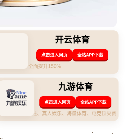
E-mail：admin@cn-panda.com
皓**为
手机：18859736000
地址：湖北省武汉市江岸区永清街
的控球率
通的士
热点新闻
球队的整
理想骨感 现实丰满--上
海德比展现截然不同的
助球队锁
足球哲学
2026-08-07
了自身反
罗德里戈：我们为球队
而战，谁拿MVP无所
次的胜利
谓.
2026-08-07
意甲第29輪AC米蘭1-1
桑普多利亞 特奧送大
禮海於格絕平.