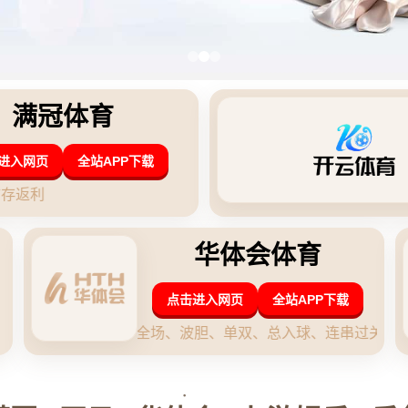
球和高位逼抢，对南通的防线施加了巨大的压力。在第32分钟，**严鼎
门，不仅展现了个人技术，更体现了蓉城的团队默契。
都的后防线表现稳健，几乎没有给对手太多机会。随着比赛的深入，蓉城
67分钟，**费利佩**抓住机会，再次将比分扩大至2-0，彻底打击了南
中的表现可圈可点。他不仅在进攻端提供了强大的威胁，还积极参与防守，为
成为蓉城中场的核心。
非常关键。他的技术细腻，能够在拥挤的防守中找到突破点。此役他的进球帮
了**高位压迫**的战术，这不仅能有效地阻止南通的组织进攻，也增加
速的边路突破，逐渐撕开了南通的防线。
他们作为争冠热门的实力。晋级八强后，球队将迎接更强大的对手，这一