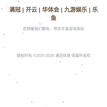
纪的赛场上，巴萨便以其流畅的Tiki-Taka战术风靡世界。而21世纪
的今天，虽然战术不断进化，球队依旧保持了对激动人心的进攻足
球的追求。巴萨对赫塔费的比赛中，莱万多夫斯基用一记精彩的射
门锁定胜局，完美地诠释了巴萨的战术风格与技术优势。
值得一提的是，*莱万的这次进球标志着他在巴萨的一个新的开始
*。自从加入巴萨以来，这位波兰前锋不仅证明了他卓越的得分能
力，还展现了他与队友之间的良好化学反应。这样的表现不仅为巴
萨粉丝带来了希望，也为他的职业生涯增添了新的高度。
这一里程碑的达成，是巴萨多年来在西甲深厚积淀的结果。自1929
年西甲成立以来，巴萨的表现一直名列前茅，这离不开球队不断培
养出的世界级球员以及优秀的管理团队。**对巴萨而言，每一位球
员都是历史的一部分，而当他们在球场上进球时，不仅仅是为了赢
得比赛，更是一种对球队辉煌历史的传承与续写**。