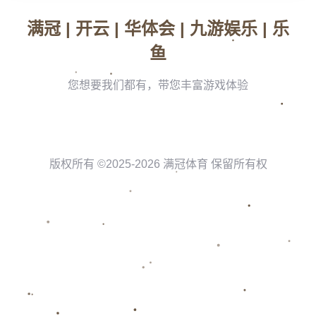
在比分膠著的下半場，火箭和猛龍展開了一場強強對話。比賽進入
最後兩分鐘時，猛龍數次在防守端製造壓力，成功逼近比分。然
而，就在關鍵一球上，**火箭前鋒泰特疑似推搡猛龍球員，妨礙對
方搶奪籃板的競爭**。裁判卻並未吹哨，從慢動作回放能清晰看
到，這一動作足以構成一次明顯的進攻犯規。但錯失這次判罰後，
火箭成功抓住機會得分，將比賽推向自己有利的局面。