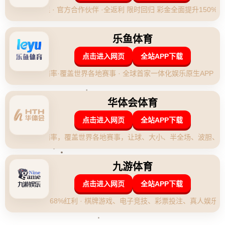
成功逆襲。這場比賽不但揭示了兩隊實力的差距，也折射出裁判判
罰對比賽走向的影響力。
---
### **緊湊對抗：比賽瞬間暗藏懸疑**